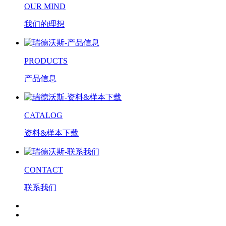
OUR MIND
我们的理想
PRODUCTS
产品信息
CATALOG
资料&样本下载
CONTACT
联系我们