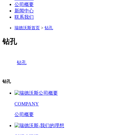
公司概要
新闻中心
联系我们
瑞德沃斯首页
>
钻孔
钻孔
钻孔
钻孔
COMPANY
公司概要