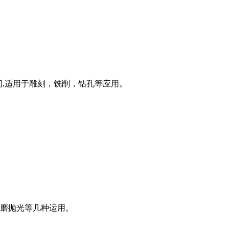
间,适用于雕刻，铣削，钻孔等应用。
磨抛光等几种运用。