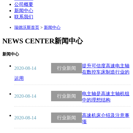
公司概要
新闻中心
联系我们
瑞德沃斯首页
>
新闻中心
NEWS CENTER
新闻中心
新闻中心
提升可信度高速电主轴
2020-08-14
行业新闻
在数控车床制造行业的
运用
电主轴是高速主轴机组
2020-08-14
行业新闻
中的理想结构
高速机床介绍及注意事
2020-08-14
行业新闻
项