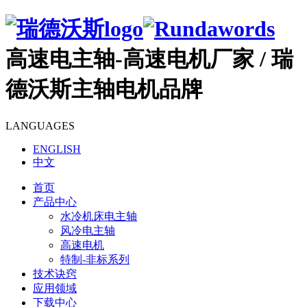
高速电主轴-高速电机厂家 / 瑞
德沃斯主轴电机品牌
LANGUAGES
ENGLISH
中文
首页
产品中心
水冷机床电主轴
风冷电主轴
高速电机
特制-非标系列
技术诀窍
应用领域
下载中心